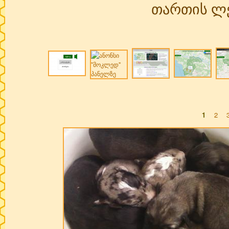
თართის ლე
1
2
Pages