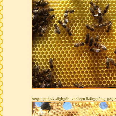
ზოგი ფიჭას აშენებს. ვნახეთ მამლებიც, გა