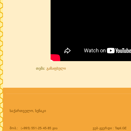
თემა:
გაზაფხული
საქართველო, სენაკი
ვებ-გვერდი :
Tapli.GE
მობ.: (+995) 551-25-45-85 გია