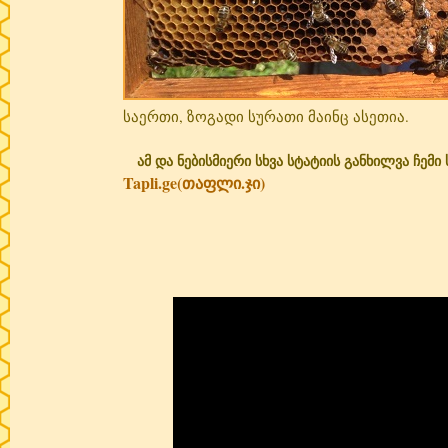
საერთი, ზოგადი სურათი მაინც ასეთია.
ამ და ნებისმიერი სხვა სტატიის განხილვა ჩემი
Tapli.ge(თაფლი.ჯი)