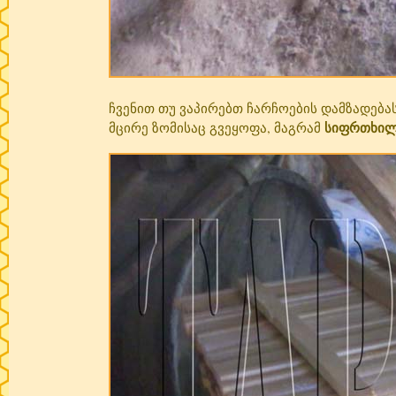
ჩვენით თუ ვაპირებთ ჩარჩოების დამზადებას
სიფრთხი
მცირე ზომისაც გვეყოფა, მაგრამ