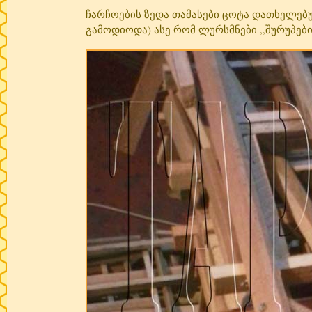
ჩარჩოების ზედა თამასები ცოტა დათხელებუ
გამოდიოდა) ასე რომ ლურსმნები ,,შურუპებ