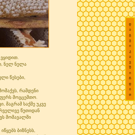
დ

ა

გ

ვ

ი

კ

ა

 ვყიდით.
ვ

დ, ნელ ნელა
შ

ი

ლი წესები,
რ

დ

ი

 მომაქვს, რამდენი
თ
აფერს მოგცემთო.
, მაგრამ საქმე უკვე
ირველივე წუთიდან
ქვს მომავალში
იწყებს ბიზნესს,