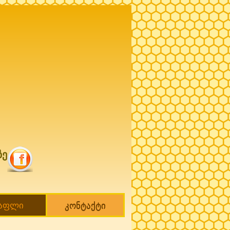
ზე
თაფლი
კონტაქტი