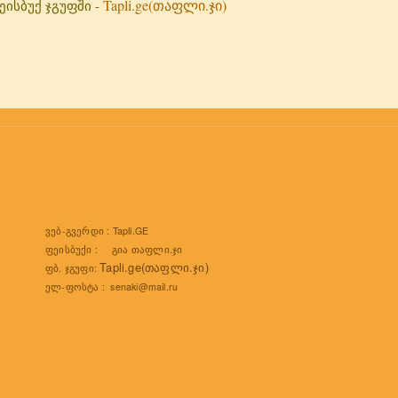
Tapli.ge(თაფლი.ჯი)
სბუქ ჯგუფში -
ვებ-გვერდი :
Tapli.GE
ფეისბუქი :
გია თაფლი.ჯი
Tapli.ge(თაფლი.ჯი)
ფბ. ჯგუფი:
ელ-ფოსტა :
senaki@mail.ru