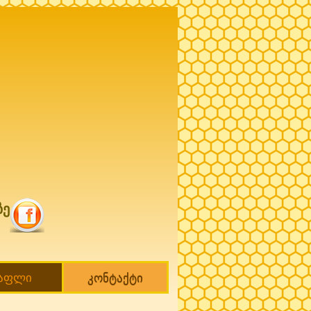
ზე
თაფლი
კონტაქტი