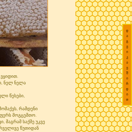
დ

ა

გ

ვ

ი

კ

ა

ვ

შ

 ვყიდით.
ი

დ, ნელ ნელა
რ

დ

ი

ლი წესები,
თ
 მომაქვს, რამდენი
აფერს მოგცემთო.
, მაგრამ საქმე უკვე
ირველივე წუთიდან