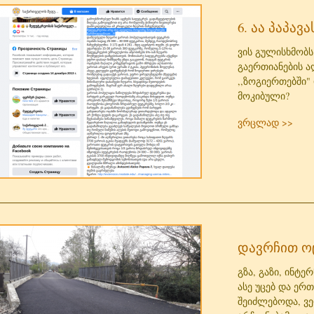
6. აა პაპავ
ვის გულისხმობ
გაერთიანების 
,,ზოგიერთებში"
მოკიბული?
ვრცლად >>
დავრჩით ო
გზა, გაზი, ინტე
ასე უცებ და ერ
შეიძლებოდა, ვ