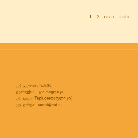
1
2
next ›
last »
ages
ვებ-გვერდი :
Tapli.GE
ფეისბუქი :
გია თაფლი.ჯი
Tapli.ge(თაფლი.ჯი)
ფბ. ჯგუფი:
ელ-ფოსტა :
senaki@mail.ru