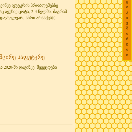
ვ

დავიწყე ფუტკრის პრობლემებზე
ი

აც ავუწიე ცოტა, 2-3 წელში, მაგრამ
კ

დავსულვარ, აზრი არააქვს((
ა

ვ

შ

ი

რ

დ

ი

თ
მცირე საფუტკრე
 2020-ში დავიწყე. შევეცდები