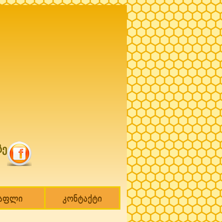
ზე
თაფლი
კონტაქტი