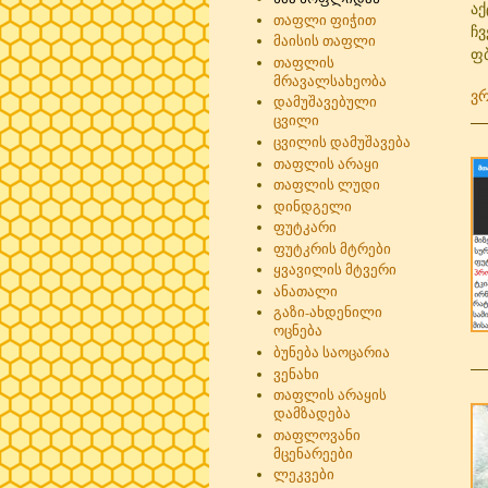
აქ
თაფლი ფიჭით
ჩვ
მაისის თაფლი
ფბ
თაფლის
მრავალსახეობა
ვ
დამუშავებული
ცვილი
ცვილის დამუშავება
თაფლის არაყი
თაფლის ლუდი
დინდგელი
ფუტკარი
ფუტკრის მტრები
ყვავილის მტვერი
ანათალი
გაზი-ახდენილი
ოცნება
ბუნება საოცარია
ვენახი
თაფლის არაყის
დამზადება
თაფლოვანი
მცენარეები
ლეკვები