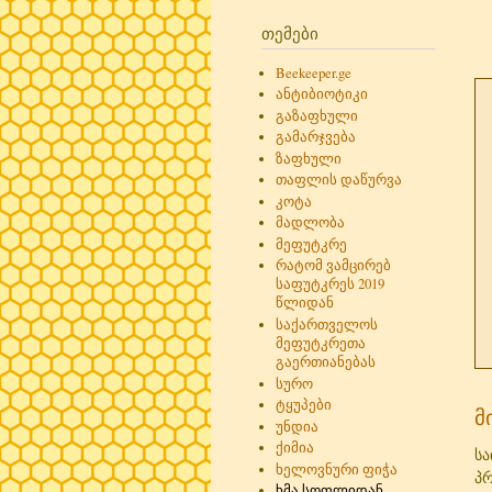
თემები
Beekeeper.ge
ანტიბიოტიკი
გაზაფხული
გამარჯვება
ზაფხული
თაფლის დაწურვა
კოტა
მადლობა
მეფუტკრე
რატომ ვამცირებ
საფუტკრეს 2019
წლიდან
საქართველოს
მეფუტკრეთა
გაერთიანებას
სურო
ტყუპები
მ
უნდია
ქიმია
ს
ხელოვნური ფიჭა
პრ
ხმა სოფლიდან