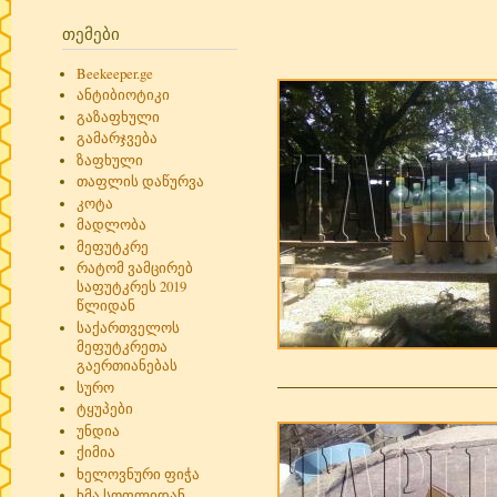
თემები
Beekeeper.ge
ანტიბიოტიკი
გაზაფხული
გამარჯვება
ზაფხული
თაფლის დაწურვა
კოტა
მადლობა
მეფუტკრე
რატომ ვამცირებ
საფუტკრეს 2019
წლიდან
საქართველოს
მეფუტკრეთა
გაერთიანებას
სურო
ტყუპები
უნდია
ქიმია
ხელოვნური ფიჭა
ხმა სოფლიდან